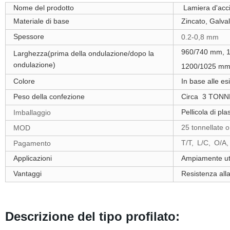
Nome del prodotto
Lamiera d'acci
Materiale di base
Zincato, Galval
Spessore
0.2-0,8 mm
960/740 mm
, 
Larghezza
(prima della ondulazione/dopo la
ondulazione)
1200/1025 m
Colore
In base alle
esi
Peso della confezione
Circa
3 TONN
Pellicola di pl
Imballaggio
25 tonnellate o
MOD
T/T,
L/C,
O/A,
Pagamento
Applicazioni
Ampiamente util
Vantaggi
Resistenza alla
Descrizione del tipo profilato: