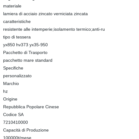
materiale
lamiera di acciaio zincato verniciata zincata
caratteristiche
resistente alle intemperie;isolamento termico;anti-ru
tipo di tessera
yx850 hv373 yx35-950
Pacchetto di Trasporto
pacchetto mare standard
Specifiche
personalizzato
Marchio
hz
Origine
Repubblica Popolare Cinese
Codice SA
7210410000
Capacità di Produzione
100000t/mese