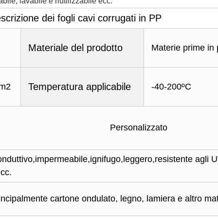
le, lavabile e riutilizzabile ecc.
scrizione dei fogli cavi corrugati in PP
Materiale del prodotto
Materie prime in 
Temperatura applicabile
/m2
-40-200ºC
Personalizzato
conduttivo,impermeabile,ignifugo,leggero,resistente agli 
ecc.
rincipalmente cartone ondulato, legno, lamiera e altro mate