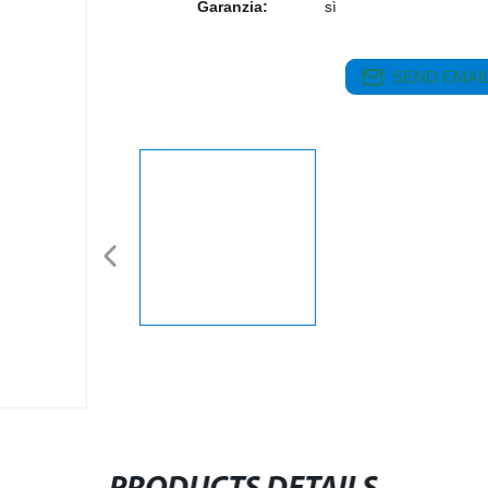
Garanzia:
sì
SEND EMAIL