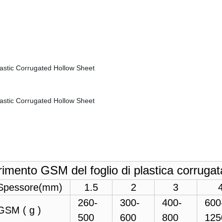
rimento GSM del foglio di plastica corrugat
Spessore(mm)
1.5
2
3
260-
300-
400-
600
GSM ( g )
500
600
800
125