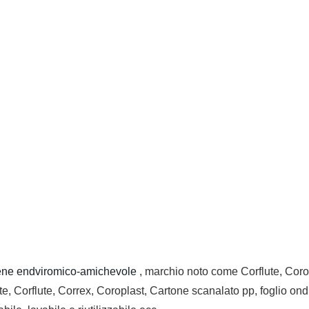
pilene endviromico-amichevole
, marchio noto come Corflute, Coro
lute, Corflute, Correx, Coroplast, Cartone scanalato pp, foglio on