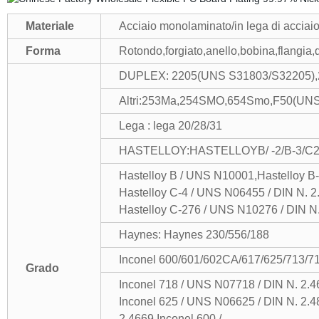
Materiale
Acciaio monolaminato/in lega di acciaio
Forma
Rotondo,forgiato,anello,bobina,flangia,d
DUPLEX: 2205(UNS S31803/S32205),
Altri:253Ma,254SMO,654Smo,F50(UNS
Lega : lega 20/28/31
HASTELLOY:HASTELLOYB/ -2/B-3/C22/
Hastelloy B / UNS N10001,Hastelloy B-
Hastelloy C-4 / UNS N06455 / DIN N. 2
Hastelloy C-276 / UNS N10276 / DIN N.
Haynes: Haynes 230/556/188
Inconel 600/601/602CA/617/625/713/71
Grado
Inconel 718 / UNS N07718 / DIN N. 2.4
Inconel 625 / UNS N06625 / DIN N. 2.
2.4669,Inconel 600 /