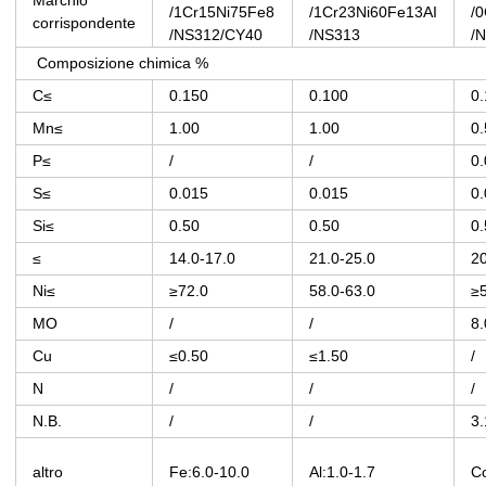
Marchio
/1Cr15Ni75Fe8
/1Cr23Ni60Fe13AI
/
corrispondente
/NS312/CY40
/NS313
/
Composizione chimica %
C≤
0.150
0.100
0
Mn≤
1.00
1.00
0.
P≤
/
/
0
S≤
0.015
0.015
0
Si≤
0.50
0.50
0.
≤
14.0-17.0
21.0-25.0
20
Ni≤
≥72.0
58.0-63.0
≥
MO
/
/
8.
Cu
≤0.50
≤1.50
/
N
/
/
/
N.B.
/
/
3.
altro
Fe:6.0-10.0
Al:1.0-1.7
Co