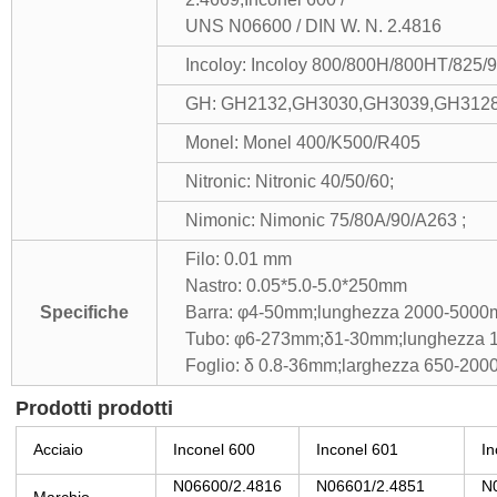
UNS N06600 / DIN W. N. 2.4816
Incoloy: Incoloy 800/800H/800HT/825/9
GH: GH2132,GH3030,GH3039,GH312
Monel: Monel 400/K500/R405
Nitronic: Nitronic 40/50/60;
Nimonic: Nimonic 75/80A/90/A263 ;
Filo: 0.01 mm
Nastro: 0.05*5.0-5.0*250mm
Specifiche
Barra: φ4-50mm;lunghezza 2000-500
Tubo: φ6-273mm;δ1-30mm;lunghezza 
Foglio: δ 0.8-36mm;larghezza 650-2
Prodotti prodotti
Acciaio
Inconel 600
Inconel 601
In
N06600/2.4816
N06601/2.4851
N