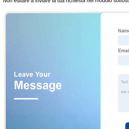
Non esitare a inviare la tua richiesta nel modulo sotto