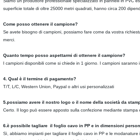
Siamo un produttore professionale specializzato in pannelli in PVC espa
superficie totale di oltre 25000 metri quadrati, hanno circa 200 dipend
Come posso ottenere il campione?
Se avete bisogno di campioni, possiamo fare come da vostra richiesta.
merci.
Quanto tempo posso aspettarmi di ottenere il campione?
I campioni disponibili come si chiede in 1 giorno. I campioni saranno i
4. Qual è il termine di pagamento?
T/T, L/C, Western Union, Paypal o altri usi personalizzati
5.possiamo avere il nostro logo o il nome della società da stam
Certo. Il logo può essere apposto sulla confezione mediante stampa 
6.è possibile tagliare
il foglio cavo in PP
e in dimensioni perso
Sì, abbiamo impianti per tagliare
il foglio cavo in PP
e le modanature in