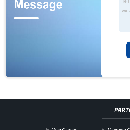
PART
Web Camera
Macrame Cu