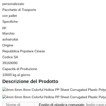
personalizzato
Pacchetto di Trasporto
con pallet
Specifiche
pp
Marchio
aohairuitai
Origine
Repubblica Popolare Cinese
Codice SA
39169090
Capacità di Produzione
10000 kg al giorno
Descrizione del Prodotto
Nome di
Foglio di plastica corrugato,
foglio cavo p