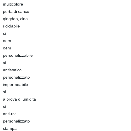
multicolore
porta di carico
qingdao, cina
riciclabile
sì
oem
oem
personalizzabile
sì
antistatico
personalizzato
impermeabile
sì
a prova di umidità
sì
anti-uv
personalizzato
stampa