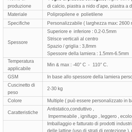
produzione
di calcio, piastra a nido d'ape, piastra a
Materiale
Polipropilene
e
polietilene
Specifiche
Personalizzabile ( larghezza max: 2600 
Superiore
e
inferiore : 0.2-0.5mm
Strisce verticali al centro
Spessore
Spazio / griglia : 3,8mm
Spessore della lamiera : 1.5mm-6.5mm
Temperatura
Min
&
max : -40° C
-
110
° C.
applicabile
GSM
In base
allo spessore della lamiera pers
Cuscinetto di
2-30 kg
peso
Colore
Multiple
( può essere personalizzato in ba
Antistatico
,
conduttivo ,
Caratteristiche
Impermeabile ,
ignifugo
, leggero , ecolo
Imballaggio e fatturato di prodotti industr
delle lattine (uso di strati di protezione )