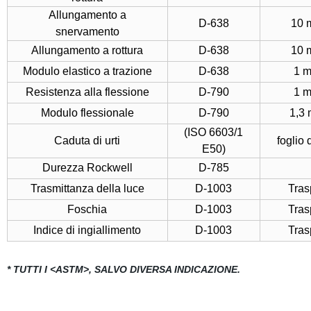
Allungamento a
D-638
10 
snervamento
Allungamento a rottura
D-638
10 
Modulo elastico a trazione
D-638
1 
Resistenza alla flessione
D-790
1 
Modulo flessionale
D-790
1,3
(ISO 6603/1
Caduta di urti
foglio
E50)
Durezza Rockwell
D-785
Trasmittanza della luce
D-1003
Tras
Foschia
D-1003
Tras
Indice di ingiallimento
D-1003
Tras
* TUTTI I <ASTM>, SALVO DIVERSA INDICAZIONE.