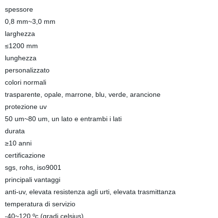
spessore
0,8 mm~3,0 mm
larghezza
≤1200 mm
lunghezza
personalizzato
colori normali
trasparente, opale, marrone, blu, verde, arancione
protezione uv
50 um~80 um, un lato e entrambi i lati
durata
≥10 anni
certificazione
sgs, rohs, iso9001
principali vantaggi
anti-uv, elevata resistenza agli urti, elevata trasmittanza
temperatura di servizio
-40~120 ºc (gradi celsius)