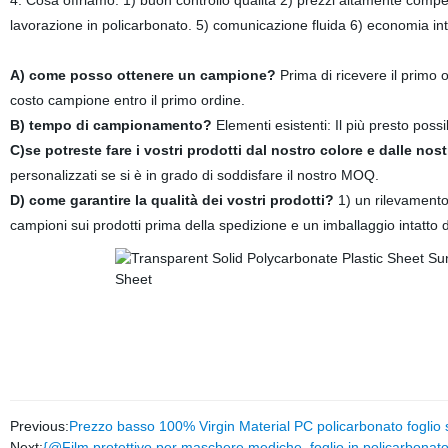
4. Cosa offriamo: 1) buon controllo qualità 2) prezzi altamente competi
lavorazione in policarbonato. 5) comunicazione fluida 6) economia in
A) come posso ottenere un campione?
Prima di ricevere il primo o
costo campione entro il primo ordine.
B) tempo di campionamento?
Elementi esistenti: Il più presto possi
C)se potreste fare i vostri prodotti dal nostro colore e dalle no
personalizzati se si è in grado di soddisfare il nostro MOQ.
D
) come garantire la qualità dei vostri prodotti?
1) un rilevamento
campioni sui prodotti prima della spedizione e un imballaggio intatto d
Previous:
Prezzo basso 100% Virgin Material PC policarbonato foglio 
Next:
{@Film protettivo per maschere mediche, foglio in policarbonato, c