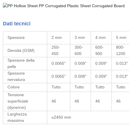
Dati tecnici
Spessore
2 mm
3 mm
4 mm
5 mm
250-
300-
600-
800-
Densità (GSM)
450
600
900
1200
Spessore della
0.0065"
0.008"
0.009"
0.013"
pelle
Spessore
0.0065"
0.008"
0.009"
0.013"
nervatura
Colore
Tutto
Tutto
Tutto
Tutto
Tensione
superficiale
46
46
46
46
(dyne/cm)
Larghezza
≤2450 mm
massima