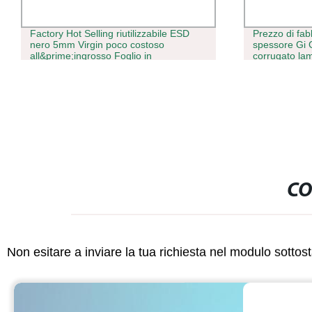
Factory Hot Selling riutilizzabile ESD
Prezzo di fa
nero 5mm Virgin poco costoso
spessore Gi 
all&prime;ingrosso Foglio in
corrugato lam
polipropilene ondulato cavo in plastica
lamiera d&pri
PP
CO
Non esitare a inviare la tua richiesta nel modulo sotto