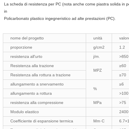
La scheda di resistenza per PC (nota anche come piastra solida in poli
in
Policarbonato plastico ingegneristico ad alte prestazioni (PC).
nome del progetto
unità
valor
proporzione
g/cm2
1.2
resistenza all'urto
j/m.
>850
Resistenza alla trazione
≥60
MPZ
Resistenza alla rottura a trazione
≥70
allungamento a snervamento
≥6
%
allungamento a rottura
>100
resistenza alla compressione
MPa
>75
Modulo elastico
2400
Coefficiente di espansione termica
Mm·C
6.7×