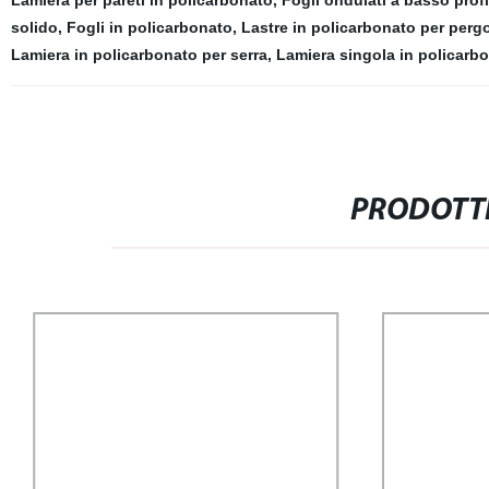
Lamiera per pareti in policarbonato
,
Fogli ondulati a basso profi
solido
,
Fogli in policarbonato
,
Lastre in policarbonato per pergo
Lamiera in policarbonato per serra
,
Lamiera singola in policarb
PRODOTTI