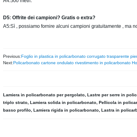
A4:500 metri.
D5: Offrite dei campioni? Gratis o extra?
A5:Sì , possiamo fornire alcuni campioni gratuitamente , ma no
Previous:
Foglio in plastica in policarbonato corrugato trasparente pieno
Next:
Policarbonato cartone ondulato rivestimento in policarbonato
Lamiera in policarbonato per pergolato
,
Lastre per serre in poli
triplo strato
,
Lamiera solida in policarbonato
,
Pellicola in polic
basso profilo
,
Lamiera rigida in policarbonato
,
Lastra in polica