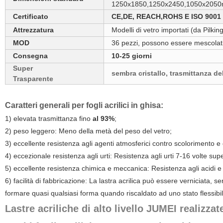
1250x1850,1250x2450,1050x205
Certificato
CE,DE, REACH,ROHS E ISO 9001
Attrezzatura
Modelli di vetro importati (da Pilki
MOD
36 pezzi, possono essere mescolati
Consegna
10-25 giorni
Super
sembra cristallo, trasmittanza de
Trasparente
Caratteri generali per fogli acrilici in ghisa:
1) elevata trasmittanza fino
al 93%
;
2) peso leggero: Meno della metà del peso del vetro;
3) eccellente resistenza agli agenti atmosferici contro scolorimento 
4) eccezionale resistenza agli urti:
Resistenza agli urti 7-16 volte supe
5) eccellente resistenza chimica e meccanica: Resistenza agli acidi e a
6) facilità di fabbricazione: La lastra acrilica può essere verniciata, s
formare quasi qualsiasi forma quando riscaldato ad uno stato flessibil
Lastre acriliche di alto livello JUMEI realizza