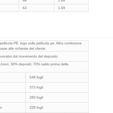
66
1.88
63
1.69
pellicola PE, logo sulla pellicola pe. Altra confezione
base alle richieste del cliente
avorativi dal ricevimento del deposito.
Union; 30% depositi; 70% saldo prima della
548 fogli
373 fogli
283 fogli
mm
228 fogli