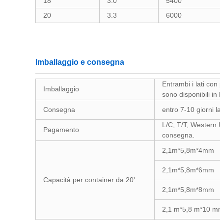
18
3.0
5400
20
3.3
6000
Imballaggio e consegna
Entrambi i lati con 
Imballaggio
sono disponibili in 
Consegna
entro 7-10 giorni l
L/C, T/T, Western 
Pagamento
consegna.
2,1m*5,8m*4mm
2,1m*5,8m*6mm
Capacità per container da 20'
2,1m*5,8m*8mm
2,1 m*5,8 m*10 