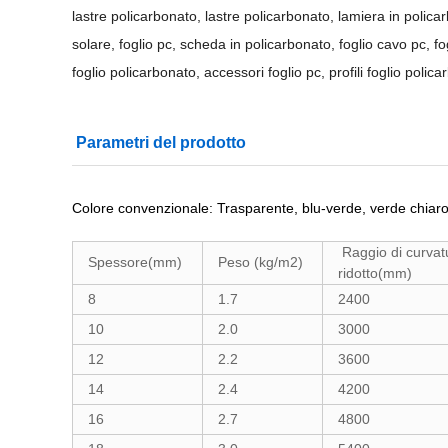
lastre policarbonato, lastre policarbonato, lamiera in polica
solare, foglio pc, scheda in policarbonato, foglio cavo pc, fog
foglio policarbonato, accessori foglio pc, profili foglio polic
Parametri del prodotto
Colore convenzionale: Trasparente, blu-verde, verde chiar
Raggio di curvat
Spessore(mm)
Peso (kg/m2)
ridotto(mm)
8
1.7
2400
10
2.0
3000
12
2.2
3600
14
2.4
4200
16
2.7
4800