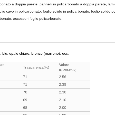
rbonato a doppia parete, pannelli in policarbonato a doppia parete, lami
lio cavo in policarbonato, foglio solido in policarbonato, foglio solido pc,
arbonato, accessori foglio policarbonato.
o, blu, opale chiaro, bronzo (marrone), ecc.
ura
Valore
Trasparenza(%)
K(W/M2·k)
71
2.56
71
2.39
70
2.30
69
2.10
68
2.00