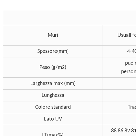
Muri
Usuall f
Spessore(mm)
4-4
può 
Peso (g/m2)
person
Larghezza max (mm)
Lunghezza
Colore standard
Tra
Lato UV
88 86 82 8
LT(max%)