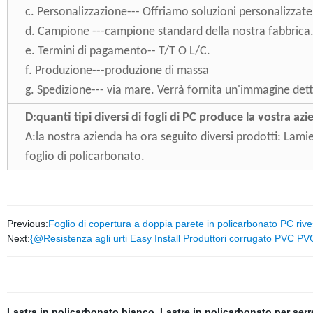
c. Personalizzazione--- Offriamo soluzioni personalizzate
d. Campione ---campione standard della nostra fabbrica
e. Termini di pagamento-- T/T O L/C.
f. Produzione---produzione di massa
g. Spedizione--- via mare. Verrà fornita un'immagine dett
D:
quanti tipi diversi di fogli di PC produce la vostra az
A:
la nostra azienda ha ora seguito diversi prodotti: Lami
foglio di policarbonato.
Previous:
Foglio di copertura a doppia parete in policarbonato PC rives
Next:
{@Resistenza agli urti Easy Install Produttori corrugato PVC PVC 
Lastra in policarbonato bianco
,
Lastre in policarbonato per serr