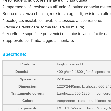
Peso leggero, rigido, resistente e di lunga durata;
2.impermeabilità, resistenza all'umidità, ottima capacità meteo
Buona resistenza chimica, resistenza agli urti, resistenza allo
4.ecologico, riciclabile, lavabile, atossico, anticorrosione;
5.facile da fabbricare, forma tagliata su misura;
6.eccellente superficie per vernici e inchiostri facile, facile da
7.approvato per l'imballaggio alimentare.
Specifiche:
Prodotto
Foglio cavo in PP
Densità
400 g/cm2-1800 g/cm2, spessore e 
Spessore
2-10 mm
Dimensioni
1220*2440mm, larghezza:600-240
Trattamento corona
Larghezza 600-1250mm con coro
Colore
trasparente , rosso, blu, bianco, ne
pagamento
L/C, T/T, Western Union, MoneyG