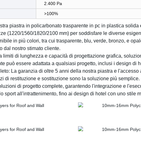
2.400 Pa
>100%
tra piastra in policarbonato trasparente in pc in plastica solida e 
zze (1220/1560/1820/2100 mm) per soddisfare le diverse esigenz
bile in più colori, tra cui trasparente, blu, verde, bronzo, e opal
o dal nostro stimato cliente.
limiti di lunghezza e capacità di progettazione grafica, soluzio
nte può essere adattata a qualsiasi progetto, inclusi i design di 
o: La garanzia di oltre 5 anni della nostra piastra e l'accesso al
vizi di restituzione e sostituzione sono la soluzione più semplice.
soluzioni di progetto complete, garantendo l'integrazione e l'ese
o sport all'intrattenimento, fino ai design di hotel con uno stile