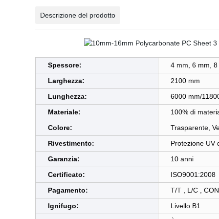
Descrizione del prodotto
Spessore:
4 mm, 6 mm, 8
Larghezza:
2100 mm
Lunghezza:
6000 mm/1180
Materiale:
100% di materia
Colore:
Trasparente, Ve
Rivestimento:
Protezione UV d
Garanzia:
10 anni
Certificato:
ISO9001:2008
Pagamento:
T/T , L/C , CO
Ignifugo:
Livello B1