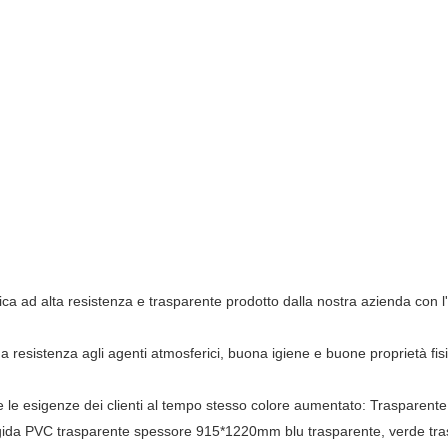
tica ad alta resistenza e trasparente prodotto dalla nostra azienda con l
na resistenza agli agenti atmosferici, buona igiene e buone proprietà fi
e le esigenze dei clienti al tempo stesso colore aumentato: Trasparen
igida PVC trasparente spessore 915*1220mm blu trasparente, verde trasp