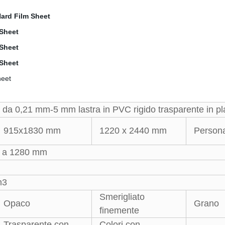
a 0,21 mm-5 mm lastra in PVC rigido trasparente in pl
915x1830 mm
1220 x 2440 mm
Persona
 a 1280 mm
m3
Smerigliato
Opaco
Grano
finemente
Trasparente con
Colori con