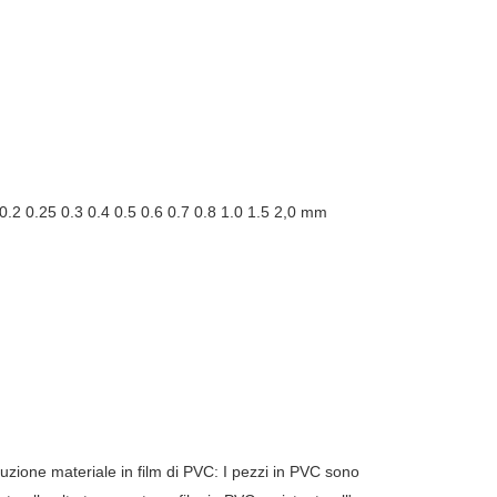
0.2 0.25 0.3 0.4 0.5 0.6 0.7 0.8 1.0 1.5 2,0 mm
duzione materiale in film di PVC: I pezzi in PVC sono