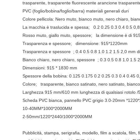
trasparente, trasparente fluorescente arancione trasparente
PVC (foglio/bobina/foglio/barra) materiali generali duri
Colore pellicola: Nero muto, bianco muto, nero chiaro, bian
La macchia è traslucida e spessa;
0.2 0.25 0.3 0.4 0.5 
Rosso muto, giallo muto, spessore;
la dimensione è di 
Trasparenza e spessore;
dimensione: 915*1220mm
Trasparenza e spessore
; 0.4 0.5 0.8 1.0 1.2 1.5 2,0 m
Bianco chiaro, nero chiaro, spessore
; 0.3 0.5 0.8 1.0 1.
Dimensioni: 915 * 1830 mm
Spessore della bobina: 0.125 0.175 0.2 0.25 0.3 0.4 0.45
Colore;
trasparente, bianco satinato, nero satinato, bianc
Larghezza 915 mm/610 mm lunghezza di qualsiasi rotolo
Scheda PVC bianca, pannello PVC grigio 3.0-20mm *12
10-40MM*1000*2000MM
2-50mm/1220*2440/1000*2000MM
Pubblicità, stampa, serigrafia, modello, film a scatola, film, f