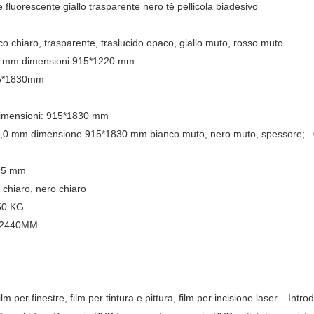
 fluorescente giallo trasparente nero tè pellicola biadesivo
co chiaro, trasparente, traslucido opaco, giallo muto, rosso muto
0,8 mm dimensioni 915*1220 mm
915*1830mm
m dimensioni: 915*1830 mm
5 2,0 mm dimensione 915*1830 mm bianco muto, nero muto, spessore;
 0,5 mm
o chiaro, nero chiaro
 /50 KG
20*2440MM
ilm per finestre, film per tintura e pittura, film per incisione laser.
Intro