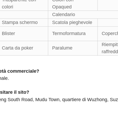
colori
Opaqued
Calendario
Stampa schermo
Scatola pieghevole
Blister
Termoformatura
Coperch
Riempiti
Carta da poker
Paralume
raffred
ietà commerciale?
nale.
itare il sito?
eng South Road, Mudu Town, quartiere di Wuzhong, Suz